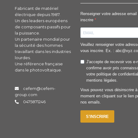
Fabricant de matériel
Renseigner votre adresse email
électrique depuis 1987.
inscrire
Un des leaders européens
de composants passifs pour
la puissance.
Un partenaire mondial pour
Veuillez renseigner votre adress
la sécurité des hommes
vous inscrire. Ex. : abc@xyz.c
travaillant dans les industries
lourdes.
J'accepte de recevoir vos e-
Une référence française
confirme avoir pris connaiss
dans le photovoltaïque.
votre politique de confidential
mentions légales.
cefem@cefem-
Vous pouvez vous désinscrire à 
group.com
moment en cliquant sur le lien 
0475871246
nos emails.
S'INSCRIRE