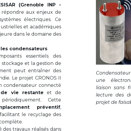
ESISAR (Grenoble INP -
 à répondre aux enjeux de
 systèmes électriques. Ce
ustrielles et académiques
jeure dans le domaine des
 les condensateurs
posants essentiels des
e stockage et la gestion de
sement peut entraîner des
Condensateur
cendie. Le projet CRONOS II
une électro
un condensateur connecté
liaison sans f
 de vie restante
et de
lecture des d
 périodiquement. Cette
projet de faisa
mplacement préventif
,
acilitant le recyclage des
complète.
é des travaux réalisés dans